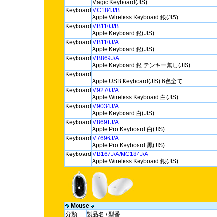
Magic Keyboard(JIS)
Keyboard
MC184J/B
Apple Wireless Keyboard 銀(JIS)
Keyboard
MB110J/B
Apple Keyboard 銀(JIS)
Keyboard
MB110J/A
Apple Keyboard 銀(JIS)
Keyboard
MB869J/A
Apple Keyboard 銀 テンキー無し(JIS)
Keyboard
Apple USB Keyboard(JIS) 6色全て
Keyboard
M9270J/A
Apple Wireless Keyboard 白(JIS)
Keyboard
M9034J/A
Apple Keyboard 白(JIS)
Keyboard
M8691J/A
Apple Pro Keyboard 白(JIS)
Keyboard
M7696J/A
Apple Pro Keyboard 黒(JIS)
Keyboard
MB167J/A/MC184J/A
Apple Wireless Keyboard 銀(JIS)
Mouse
分類
製品名 / 型番