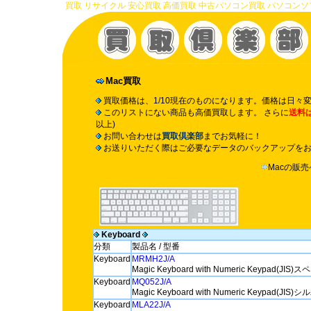
買取 リサイクル 安心買取 高価買取 中古パソコン買取 パソコンソフト買
Mac買取
買取価格は、1/10現在のものになります。価格は日々
このリストにない商品も高価買取します。 さらに
送料
以上)
お問い合わせは
買取倶楽部
までお気軽に！
お送りいただく際はご必要なデータのバックアップを
Macの販
Keyboard
分類
製品名 / 型番
Keyboard
MRMH2J/A
Magic Keyboard with Numeric Keypad(JI
Keyboard
MQ052J/A
Magic Keyboard with Numeric Keypad(JIS)
Keyboard
MLA22J/A