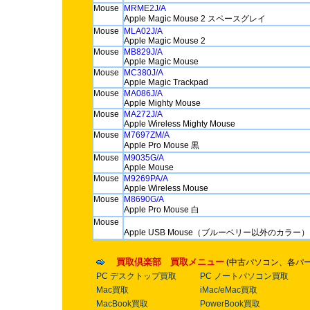
Mouse
MRME2J/A
Apple Magic Mouse 2 スペースグレイ
Mouse
MLA02J/A
Apple Magic Mouse 2
Mouse
MB829J/A
Apple Magic Mouse
Mouse
MC380J/A
Apple Magic Trackpad
Mouse
MA086J/A
Apple Mighty Mouse
Mouse
MA272J/A
Apple Wireless Mighty Mouse
Mouse
M7697ZM/A
Apple Pro Mouse 黒
Mouse
M9035G/A
Apple Mouse
Mouse
M9269PA/A
Apple Wireless Mouse
Mouse
M8690G/A
Apple Pro Mouse 白
Mouse
Apple USB Mouse（ブルーベリー以外のカラー）
買取倶楽部 買取メニュー
(中古パソコン、各パ
PC デスクトップ買取
PC ノートパソコン買取
Mac買取
iMac/eMac買取
MacBook買取
PowerBook買取