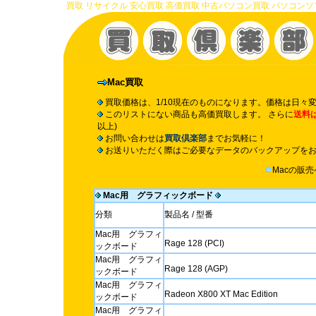
買取 リサイクル 安心買取 高価買取 中古パソコン買取 パソコンソフト買
Mac買取
買取価格は、1/10現在のものになります。価格は日々
このリストにない商品も高価買取します。 さらに
送料
以上)
お問い合わせは
買取倶楽部
までお気軽に！
お送りいただく際はご必要なデータのバックアップを
Macの販
Mac用 グラフィックボード
分類
製品名 / 型番
Mac用 グラフィ
Rage 128 (PCI)
ックボード
Mac用 グラフィ
Rage 128 (AGP)
ックボード
Mac用 グラフィ
Radeon X800 XT Mac Edition
ックボード
Mac用 グラフィ