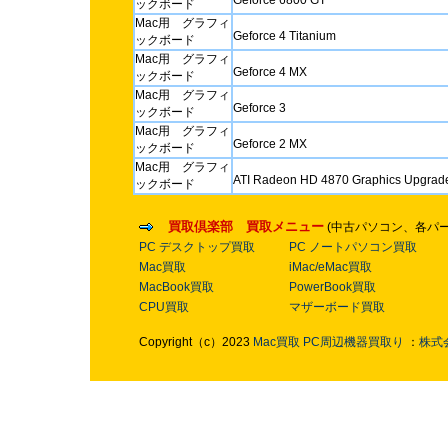
Geforce 6800 GT
ックボード
Mac用 グラフィ
Geforce 4 Titanium
ックボード
Mac用 グラフィ
Geforce 4 MX
ックボード
Mac用 グラフィ
Geforce 3
ックボード
Mac用 グラフィ
Geforce 2 MX
ックボード
Mac用 グラフィ
ATI Radeon HD 4870 Graphics Upgrade 
ックボード
買取倶楽部 買取メニュー
(中古パソコン、各パ
PC デスクトップ買取
PC ノートパソコン買取
Mac買取
iMac/eMac買取
MacBook買取
PowerBook買取
CPU買取
マザーボード買取
Copyright（c）2023
Mac買取
PC周辺機器買取り
：
株式