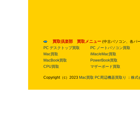
買取倶楽部 買取メニュー
(中古パソコン、各パ
PC デスクトップ買取
PC ノートパソコン買取
Mac買取
iMac/eMac買取
MacBook買取
PowerBook買取
CPU買取
マザーボード買取
Copyright（c）2023
Mac買取
PC周辺機器買取り
：
株式